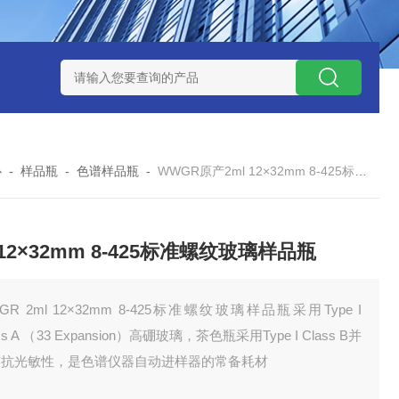
玻璃微纤维滤纸
Thermo ICP/ICPMS蠕动泵管
PerkinElmer I
心
-
样品瓶
-
色谱样品瓶
-
WWGR原产2ml 12×32mm 8-425标准螺纹玻璃样品瓶
 12×32mm 8-425标准螺纹玻璃样品瓶
GR 2ml 12×32mm 8-425标准螺纹玻璃样品瓶采用Type I
ss A （33 Expansion）高硼玻璃，茶色瓶采用Type I Class B并
有抗光敏性，是色谱仪器自动进样器的常备耗材