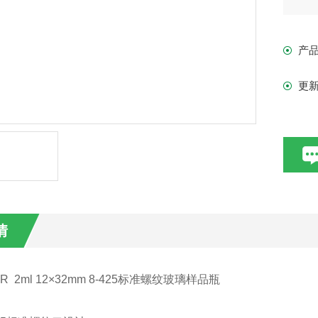
产
更
情
ml 12×32mm 8-425标准螺纹玻璃样品瓶