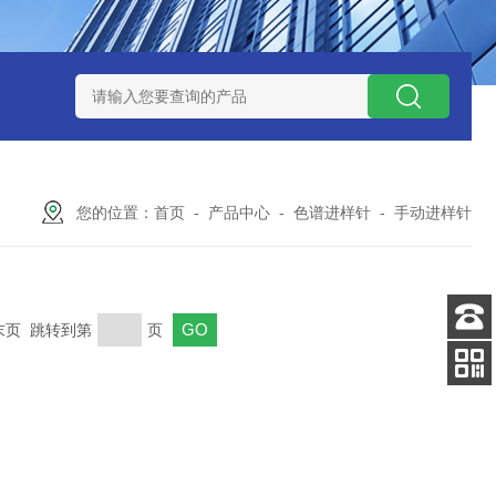
玻璃微纤维滤纸
Thermo ICP/ICPMS蠕动泵管
PerkinElmer I
您的位置：
首页
-
产品中心
-
色谱进样针
-
手动进样针
 末页 跳转到第
页
客服
电话
扫码
加微信