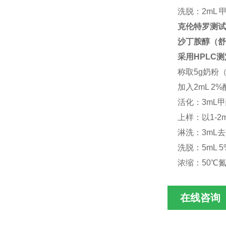
洗脱：2mL 
克伦特罗测试
沙丁胺醇（舒
采用HPLC
称取5g奶粉（
加入2mL 2
活化：3mL
上样：以1-2m
淋洗：3mL去
洗脱：5mL 
浓缩：50℃
在线咨询