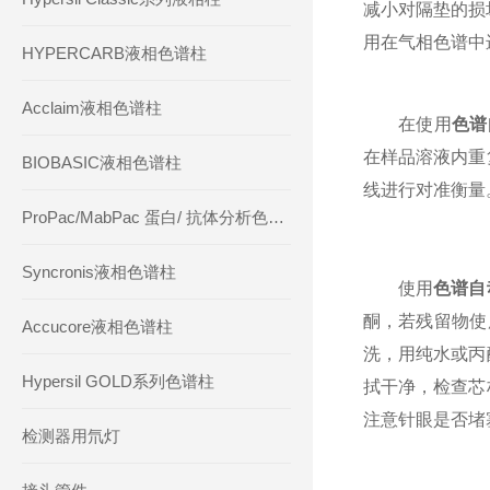
减小对隔垫的损
用在气相色谱中
HYPERCARB液相色谱柱
Acclaim液相色谱柱
在使用
色谱
在样品溶液内重
BIOBASIC液相色谱柱
线进行对准衡量
ProPac/MabPac 蛋白/ 抗体分析色谱柱
Syncronis液相色谱柱
使用
色谱自
酮，若残留物使
Accucore液相色谱柱
洗，用纯水或丙
Hypersil GOLD系列色谱柱
拭干净，检查芯
注意针眼是否堵
检测器用氘灯