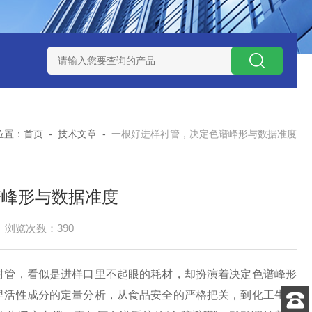
玻璃微纤维滤纸
Thermo ICP/ICPMS蠕动泵管
PerkinElmer I
位置：
首页
-
技术文章
-
一根好进样衬管，决定色谱峰形与数据准度
谱峰形与数据准度
浏览次数：390
管，看似是进样口里不起眼的耗材，却扮演着决定色谱峰形
里活性成分的定量分析，从食品安全的严格把关，到化工生产