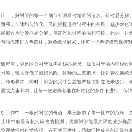
上，好衬管的每一个细节都藏着对精准的追求。针对易分解、
触面积，加速均匀汽化，又能捕捉进样过程中的杂质，减少对色
免局部过热导致样品分解，保证汽化过程的温和可控。此外，衬
均匀的流速进入色谱柱，避免峰形展宽，让每一个色谱峰都保持
程度，更是区分衬管优劣的核心标尺。优质衬管的内壁经过特
以附着，较大降低了残留风险。这种的工艺把控，让衬管在连续
移、峰形异常。同时，衬管的尺寸公差被严格控制在微米级别，
泄漏或流速不均，让每一次进样都能在标准化的条件下进行，保
工作中，一根好衬管的价值，早已超越了单一耗材的范畴，成
、土壤中痕量有机污染物的检测，优质衬管能最大限度减少样品
风险评估提供科学依据；在药物研发中，药物活性成分的定量分