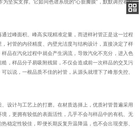
为坚实支撑。它如同色谱系统的“心脏瓣膜”，默默调控着样
客服
电话
扫码
加微信
通过峰面积、峰高实现精准定量，而进样衬管正是这一过程
里，衬管的内径精度、内壁光洁度与结构设计，直接决定了样
，样品在汽化过程中就会产生涡流，导致汽化不充分，进入色
粗糙，样品分子易吸附残留，不仅会造成前一次样品的交叉污
。可以说，一根品质不佳的衬管，从源头就埋下了峰形失控、
、设计与工艺上的打磨。在材质选择上，优质衬管普遍采用
环境，更拥有较低的表面活性，几乎不会与样品中的有机、无
的热稳定性较佳，即便长期反复升温降温，也不会出现变形、