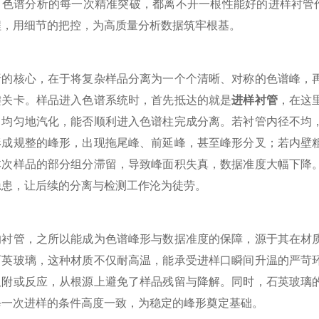
，色谱分析的每一次精准突破，都离不开一根性能好的进样衬管作
程，用细节的把控，为高质量分析数据筑牢根基。
核心，在于将复杂样品分离为一个个清晰、对称的色谱峰，再
键关卡。样品进入色谱系统时，首先抵达的就是
进样衬管
，在这
、均匀地汽化，能否顺利进入色谱柱完成分离。若衬管内径不均
形成规整的峰形，出现拖尾峰、前延峰，甚至峰形分叉；若内壁
本次样品的部分组分滞留，导致峰面积失真，数据准度大幅下降
隐患，让后续的分离与检测工作沦为徒劳。
管，之所以能成为色谱峰形与数据准度的保障，源于其在材质
石英玻璃，这种材质不仅耐高温，能承受进样口瞬间升温的严苛
吸附或反应，从根源上避免了样品残留与降解。同时，石英玻璃
每一次进样的条件高度一致，为稳定的峰形奠定基础。