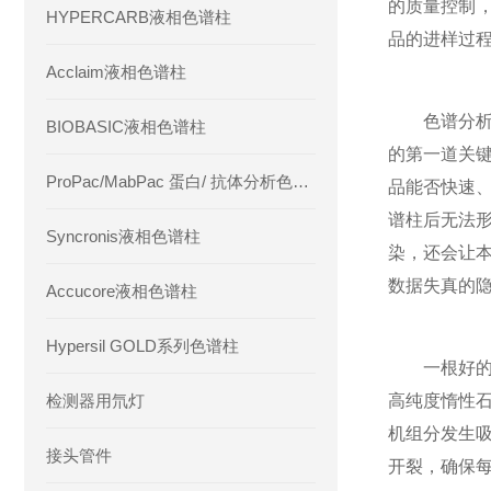
的质量控制
HYPERCARB液相色谱柱
品的进样过
Acclaim液相色谱柱
色谱分析的
BIOBASIC液相色谱柱
的第一道关
ProPac/MabPac 蛋白/ 抗体分析色谱柱
品能否快速
谱柱后无法
Syncronis液相色谱柱
染，还会让
数据失真的
Accucore液相色谱柱
Hypersil GOLD系列色谱柱
一根好的衬
检测器用氘灯
高纯度惰性
机组分发生
接头管件
开裂，确保