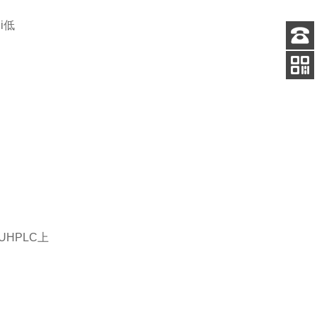
i低
客服
电话
扫码
加微信
HPLC上