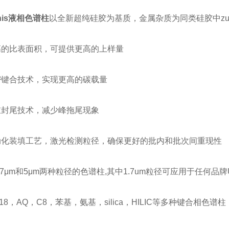
onis液相色谱柱
以全新超纯硅胶为基质，金属杂质为同类硅胶中zu
比表面积，可提供更高的上样量
合技术，实现更高的碳载量
尾技术，减少峰拖尾现象
装填工艺，激光检测粒径，确保更好的批内和批次间重现性
μm和5μm两种粒径的色谱柱,其中1.7um粒径可应用于任何品牌U
AQ，C8，苯基，氨基，silica，HILIC等多种键合相色谱柱