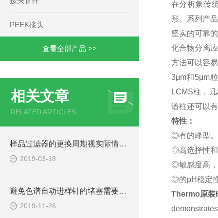
接头管件
在分析象传统
形。系列产品
PEEK接头
坚实的可靠的
化合物分离应
查看全部产品 >>
方法可以容易
3μm和5μ
LCMS柱，几
相关文章
谱柱还可以有
RELATED ARTICLES
特性：
◎有的峰
样品过滤器的更换周期视实际情况而定
◎高选择性
2019-03-18
◎敏感度
◎的pH稳定
避免色谱自动进样针的堵塞需要注意什么呢
Thermo
原装
2019-11-26
demonstrates