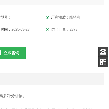
般反相、HILIC 相以及键合相可选。
品型号：
厂商性质：
经销商
新时间：
2025-09-28
访 问 量：
2878
立即咨询
客服
电话
扫码
加微信
合分离多种分析物。