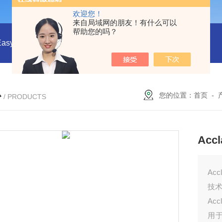
欢迎您！
来自局域网的朋友！有什么可以
帮助您的吗？
EasyDraw Syringe®采样手柄与采样套筒
CHMLAB无黏合剂
心
您的位置：
首页
-
/ PRODUCTS
Acc
Ac
技
Ac
用