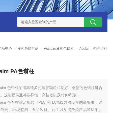
玻璃微纤维滤纸
Thermo ICP/ICPMS蠕动泵管
PerkinElmer I
产品中心
-
液相色谱产品
-
Acclaim液相色谱柱
-
Acclaim PA色谱柱
laim PA色谱柱
claim 色谱柱采用高纯多孔硅胶颗粒和良好、创新的色谱柱键合
术。这能提供互补选择性、高柱效以及对称峰形。
claim 色谱柱满足现代 HPLC 和 LC/MS方法设立的高标准，适
于制药、环境监测、食品饮料、化工以及消费类产品等应用。