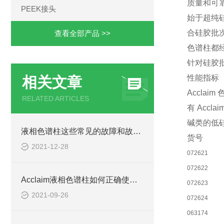
质量和可
PEEK接头
始于超纯
合硅胶批
查看全部产品 >>
色谱柱都
针对硅胶
性能指标
相关文章
Accl
RELATED ARTICLES
有 Ac
碱类的低
液相色谱柱这些常见的故障和故障排除方法掌握了吗
货号
2021-12-28
072621
072622
Acclaim液相色谱柱如何正确使用缓冲盐
072623
2021-09-26
072624
063174