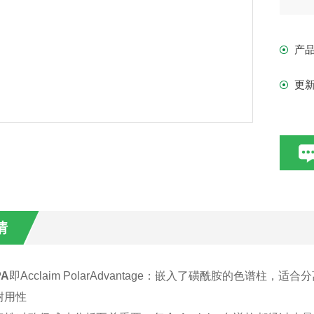
有一
产
更
情
PA
即Acclaim PolarAdvantage：嵌入了磺酰胺的色谱柱，适
耐用性