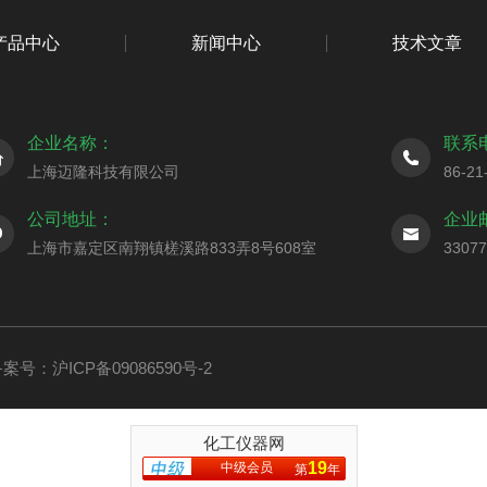
产品中心
新闻中心
技术文章
企业名称：
联系
上海迈隆科技有限公司
86-21
公司地址：
企业
上海市嘉定区南翔镇槎溪路833弄8号608室
3307
案号：沪ICP备09086590号-2
化工仪器网
19
中级会员
第
年